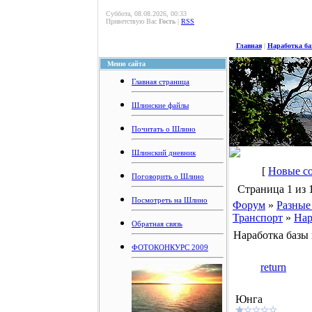
Суббота, 08.08.2026, 00:33
Приветствую Вас
Гость
|
RSS
Главная
|
Наработка ба
Меню сайта
Главная страница
Шлинские файлы
Почитать о Шлино
Шлинский дневник
[
Новые с
Поговорить о Шлино
Страница
1
из
Посмотреть на Шлино
Форум
»
Разные
Транспорт
»
Нар
Обратная связь
Наработка базы
ФОТОКОНКУРС 2009
return
Юнга