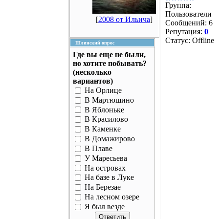
Группа:
Пользователи
[
2008 от Ильича
]
Сообщений:
6
Репутация:
0
Статус:
Offline
Шлинский опрос
Где вы еще не были,
но хотите побывать?
(несколько
вариантов)
На Орлице
В Мартюшино
В Яблоньке
В Красилово
В Каменке
В Домажирово
В Плаве
У Маресьева
На островах
На базе в Луке
На Березае
На лесном озере
Я был везде