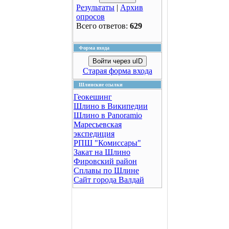
Результаты
|
Архив
опросов
Всего ответов:
629
Форма входа
Войти через uID
Старая форма входа
Шлинские ссылки
Геокешинг
Шлино в Википедии
Шлино в Panoramio
Маресьевская
экспедиция
РПШ "Комиссары"
Закат на Шлино
Фировский район
Сплавы по Шлине
Сайт города Валдай