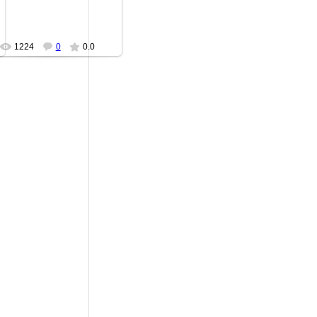
Костянык
1224
0
0.0