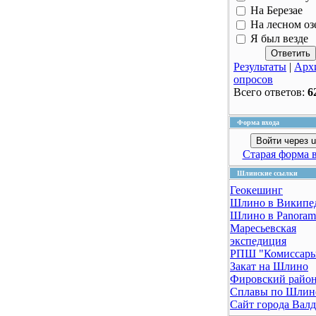
На Березае
На лесном оз
Я был везде
Результаты
|
Арх
опросов
Всего ответов:
6
Форма входа
Войти через u
Старая форма 
Шлинские ссылки
Геокешинг
Шлино в Википе
Шлино в Panoram
Маресьевская
экспедиция
РПШ "Комиссар
Закат на Шлино
Фировский райо
Сплавы по Шлин
Сайт города Вал