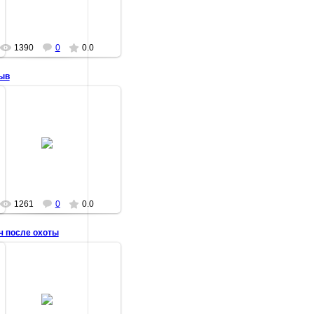
Костянык
1390
0
0.0
ыв
14.08.2014
В здоровом теле, здоровый
вискарь
Костянык
1261
0
0.0
ч после охоты
14.08.2014
аплевать что я небрит и что
грязи мой левый шуз, о нет -
правый