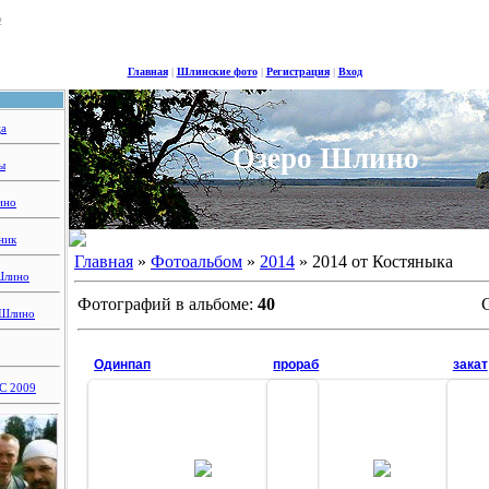
2
Главная
|
Шлинские фото
|
Регистрация
|
Вход
ца
Озеро Шлино
ы
ино
ник
Главная
»
Фотоальбом
»
2014
» 2014 от Костяныка
Шлино
Фотографий в альбоме:
40
 Шлино
Одинпап
прораб
закат
 2009
14.08.2014
14.08.2014
Ве
Денис тут особенно хорош
славная собака Джери
сфо
пут