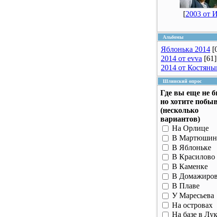
[
2003 от 
Альбомы
Яблонька 2014
[
2014 от evva
[61]
2014 от Костяны
Шлинский опрос
Где вы еще не 
но хотите побы
(несколько
вариантов)
На Орлице
В Мартюшин
В Яблоньке
В Красилово
В Каменке
В Домажиро
В Плаве
У Маресьева
На островах
На базе в Лу