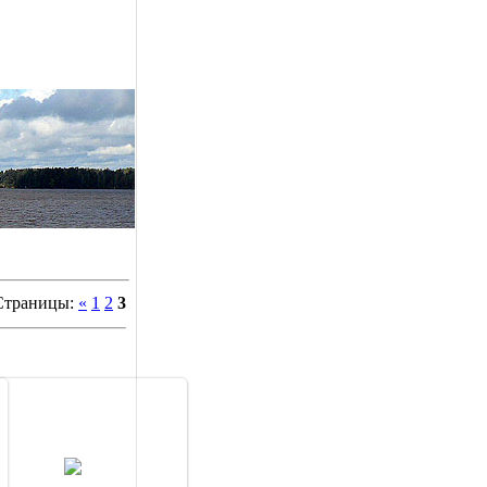
Страницы:
«
1
2
3
14.08.2014
рт прилетал. Не успел я его
тографировать на обратном
и. А летел он прям над водой.