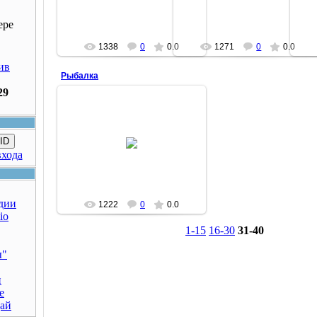
Костянык
Костянык
ере
1338
0
0.0
1271
0
0.0
ив
Рыбалка
29
14.08.2014
ID
рыбак рыбака
входа
Костянык
дии
1222
0
0.0
io
1-15
16-30
31-40
ы"
н
е
дай