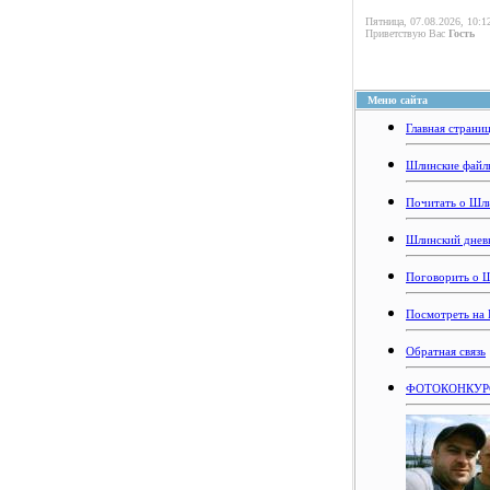
Пятница, 07.08.2026, 10:1
Приветствую Вас
Гость
Меню сайта
Главная страни
Шлинские файл
Почитать о Шл
Шлинский днев
Поговорить о 
Посмотреть на
Обратная связь
ФОТОКОНКУРС