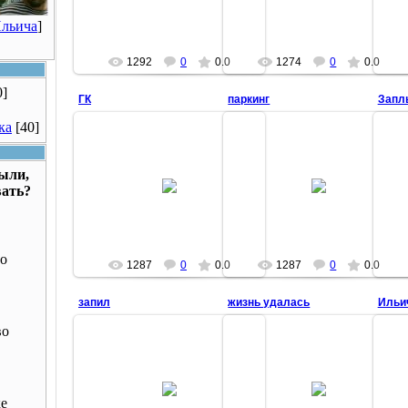
Костянык
Костянык
Ильича
]
1292
0
0.0
1274
0
0.0
0]
ГК
паркинг
Запл
ка
[40]
14.08.2014
были,
14.08.2014
типа голые коненки
вать?
Костянык
Костянык
о
1287
0
0.0
1287
0
0.0
запил
жизнь удалась
Ильи
во
14.08.2014
14.08.2014
И н
Павел отдыхает на заговоренном
партизаны бобрят
в 
подарке
ке