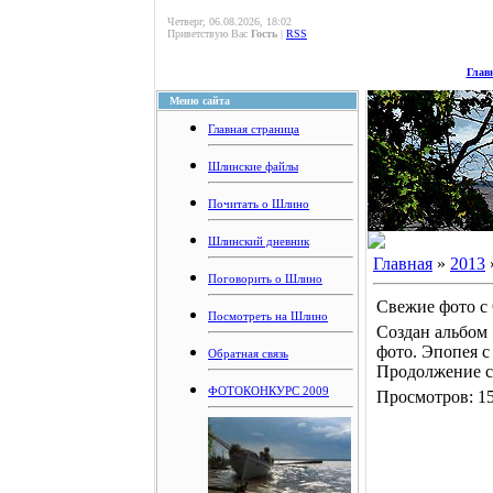
Четверг, 06.08.2026, 18:02
Приветствую Вас
Гость
|
RSS
Глав
Меню сайта
Главная страница
Шлинские файлы
Почитать о Шлино
Шлинский дневник
Главная
»
2013
Поговорить о Шлино
Свежие фото с
Посмотреть на Шлино
Создан альбом 
фото. Эпопея с
Обратная связь
Продолжение с
ФОТОКОНКУРС 2009
Просмотров: 15