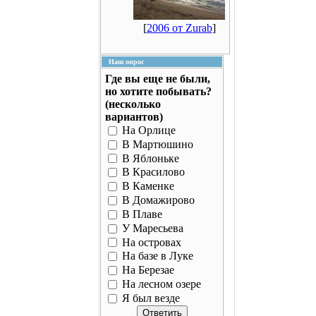
[
2006 от Zurab
]
Наш опрос
Где вы еще не были,
но хотите побывать?
(несколько
вариантов)
На Орлице
В Мартюшино
В Яблоньке
В Красилово
В Каменке
В Домажирово
В Плаве
У Маресьева
На островах
На базе в Луке
На Березае
На лесном озере
Я был везде