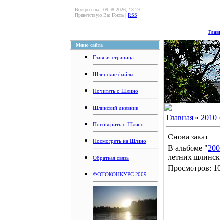
Воскресенье, 09.08.2026, 13:29
Приветствую Вас
Гость
|
RSS
Глав
Меню сайта
Главная страница
Шлинские файлы
Почитать о Шлино
Шлинский дневник
Главная
»
2010
Поговорить о Шлино
Снова закат
Посмотреть на Шлино
В альбоме "
200
летних шлинск
Обратная связь
Просмотров: 10
ФОТОКОНКУРС 2009