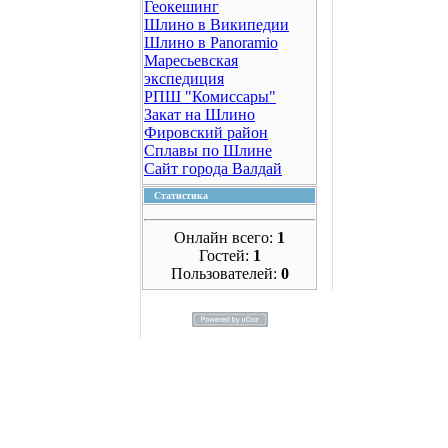
Геокешинг
Шлино в Википедии
Шлино в Panoramio
Маресьевская
экспедиция
РПШ "Комиссары"
Закат на Шлино
Фировский район
Сплавы по Шлине
Сайт города Валдай
Статистика
Онлайн всего:
1
Гостей:
1
Пользователей:
0