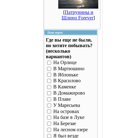
[
Патрунины и
Шлино Forever
]
Наш опрос
Где вы еще не были,
но хотите побывать?
(несколько
вариантов)
На Орлице
В Мартюшино
В Яблоньке
В Красилово
В Каменке
В Домажирово
В Плаве
У Маресьева
На островах
На базе в Луке
На Березае
На лесном озере
Я был везде