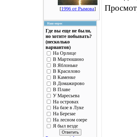
Просмотр
[
1996 от Рымова
]
Наш опрос
Где вы еще не были,
но хотите побывать?
(несколько
вариантов)
На Орлице
В Мартюшино
В Яблоньке
В Красилово
В Каменке
В Домажирово
В Плаве
У Маресьева
На островах
На базе в Луке
На Березае
На лесном озере
Я был везде