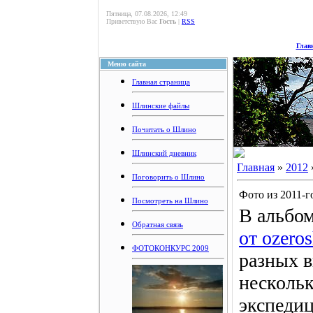
Пятница, 07.08.2026, 12:49
Приветствую Вас
Гость
|
RSS
Глав
Меню сайта
Главная страница
Шлинские файлы
Почитать о Шлино
Шлинский дневник
Главная
»
2012
Поговорить о Шлино
Фото из 2011-г
Посмотреть на Шлино
В альбом
Обратная связь
от ozeros
ФОТОКОНКУРС 2009
разных в
нескольк
экспедиц