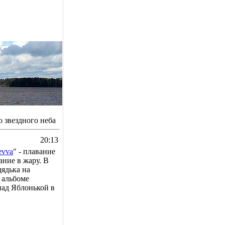
о звездного неба
20:13
evva
" - плавание
ание в жару. В
дядька на
 альбоме
над Яблонькой в