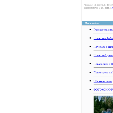
Четверг, 06.08.2026, 10:32
Приветствую Вас
Гость
|
Меню сайта
Главная страни
Шлинские файл
Почитать о Шл
Шлинский днев
Поговорить о 
Посмотреть на
Обратная связь
ФОТОКОНКУРС