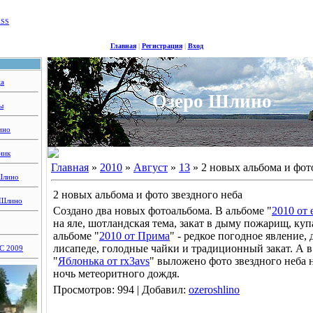
RSS
Главная
|
Регистрация
|
Вход
ца
Озеро Шлино
ы
ино
ник
Главная
»
2010
»
Август
»
13
» 2 новых альбома и фот
Шлино
2 новых альбома и фото звездного неба
 Шлино
Создано два новых фотоальбома. В альбоме "
2010 от 
на яле, шотландская тема, закат в дыму пожарищ, куп
альбоме "
2010 от Прима
" - редкое погодное явление, 
лисапеде, голодные чайки и традиционный закат. А в
 2009
"
Яблонька от rx3avs
" выложено фото звездного неба 
ночь метеоритного дождя.
Просмотров: 994 | Добавил:
ozeroshlino