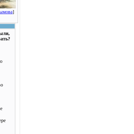
Рымова
]
были,
вать?
о
во
ке
ере