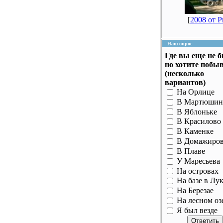
[
2008 от 
Наш опрос
Где вы еще не 
но хотите побы
(несколько
вариантов)
На Орлице
В Мартюшин
В Яблоньке
В Красилово
В Каменке
В Домажиро
В Плаве
У Маресьева
На островах
На базе в Лу
На Березае
На лесном оз
Я был везде