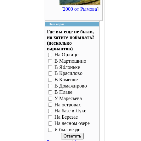
[
2000 от Рымова
]
Наш опрос
Где вы еще не были,
но хотите побывать?
(несколько
вариантов)
На Орлице
В Мартюшино
В Яблоньке
В Красилово
В Каменке
В Домажирово
В Плаве
У Маресьева
На островах
На базе в Луке
На Березае
На лесном озере
Я был везде