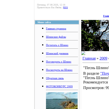
Пятница, 07.08.2026, 12:18
Приветствую Вас
Гость
|
RSS
Глав
Меню сайта
Главная страница
Шлинские файлы
Почитать о Шлино
Шлинский дневник
Главная
»
2009
Поговорить о Шлино
"Песнь Шлино
Посмотреть на Шлино
В разделе
"Поч
"Песнь Шлино"
Обратная связь
Рекомендуется 
ФОТОКОНКУРС 2009
Просмотров: 99