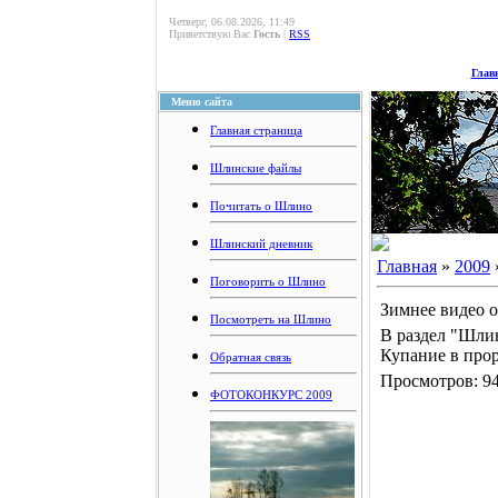
Четверг, 06.08.2026, 11:49
Приветствую Вас
Гость
|
RSS
Глав
Меню сайта
Главная страница
Шлинские файлы
Почитать о Шлино
Шлинский дневник
Главная
»
2009
Поговорить о Шлино
Зимнее видео о
Посмотреть на Шлино
В раздел "Шли
Купание в прор
Обратная связь
Просмотров: 94
ФОТОКОНКУРС 2009