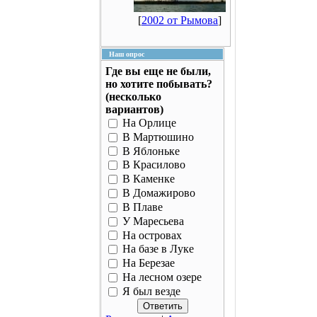
[
2002 от Рымова
]
Наш опрос
Где вы еще не были,
но хотите побывать?
(несколько
вариантов)
На Орлице
В Мартюшино
В Яблоньке
В Красилово
В Каменке
В Домажирово
В Плаве
У Маресьева
На островах
На базе в Луке
На Березае
На лесном озере
Я был везде