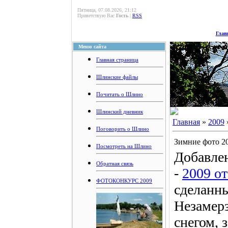
Пятница, 07.08.2026, 21:12
Приветствую Вас
Гость
|
RSS
Глав
Меню сайта
Главная страница
Шлинские файлы
Почитать о Шлино
Шлинский дневник
Главная
»
2009
Поговорить о Шлино
Зимние фото 20
Посмотреть на Шлино
Добавлен
Обратная связь
-
2009 от 
ФОТОКОНКУРС 2009
сделанны
Незамер
снегом, 