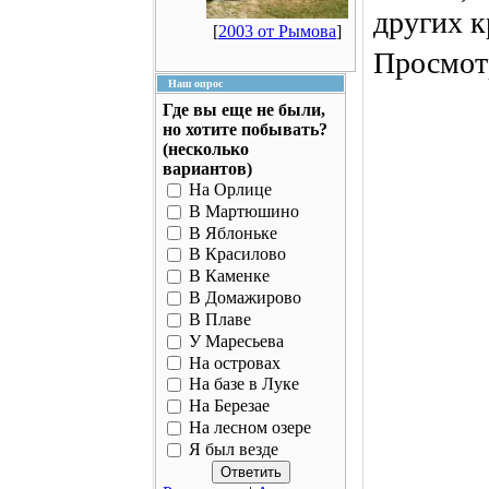
других к
[
2003 от Рымова
]
Просмотр
Наш опрос
Где вы еще не были,
но хотите побывать?
(несколько
вариантов)
На Орлице
В Мартюшино
В Яблоньке
В Красилово
В Каменке
В Домажирово
В Плаве
У Маресьева
На островах
На базе в Луке
На Березае
На лесном озере
Я был везде