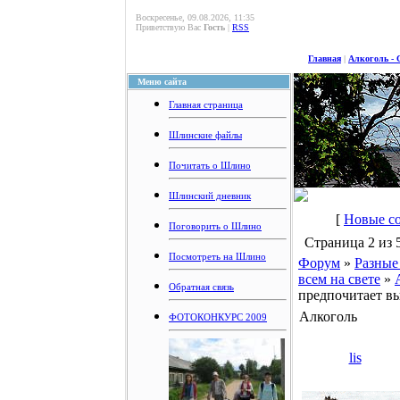
Воскресенье, 09.08.2026, 11:35
Приветствую Вас
Гость
|
RSS
Главная
|
Алкоголь - 
Меню сайта
Главная страница
Шлинские файлы
Почитать о Шлино
Шлинский дневник
[
Новые с
Поговорить о Шлино
Страница
2
из
Посмотреть на Шлино
Форум
»
Разные
всем на свете
»
Обратная связь
предпочитает вы
Алкоголь
ФОТОКОНКУРС 2009
lis