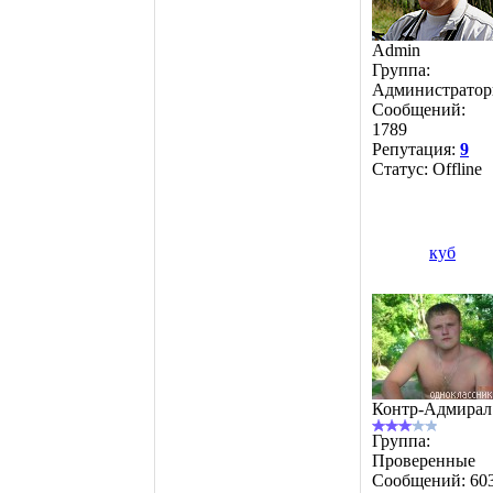
Admin
Группа:
Администрато
Сообщений:
1789
Репутация:
9
Статус:
Offline
куб
Контр-Адмирал
Группа:
Проверенные
Сообщений:
60