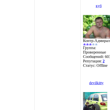
куб
Контр-Адмирал
Группа:
Проверенные
Сообщений:
60
Репутация:
2
Статус:
Offline
devilkitty